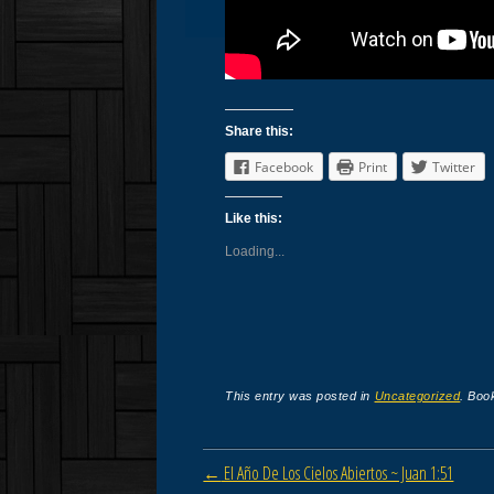
Share this:
Facebook
Print
Twitter
Like this:
Loading...
This entry was posted in
Uncategorized
. Boo
Post navigation
←
El Año De Los Cielos Abiertos ~ Juan 1:51