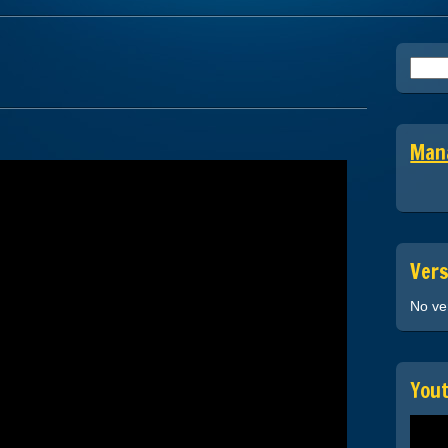
Searc
for:
Mana
Vers
No ve
You