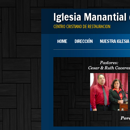
Iglesia Manantial
CENTRO CRISTIANO DE RESTAURACION
Main menu
Skip
HOME
DIRECCIÓN
NUESTRA IGLESIA
to
content