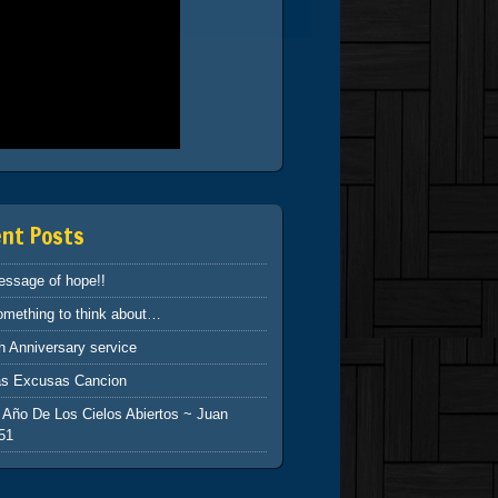
ent Posts
essage of hope!!
mething to think about…
h Anniversary service
as Excusas Cancion
 Año De Los Cielos Abiertos ~ Juan
51