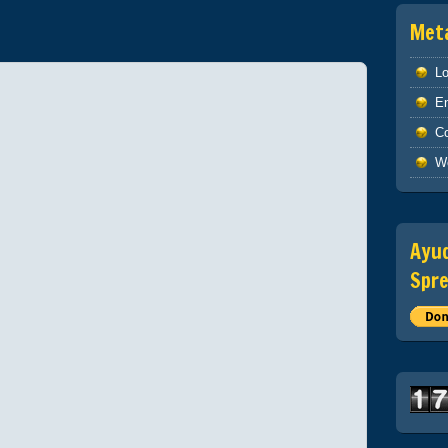
Met
Lo
En
C
W
Ayud
Spre