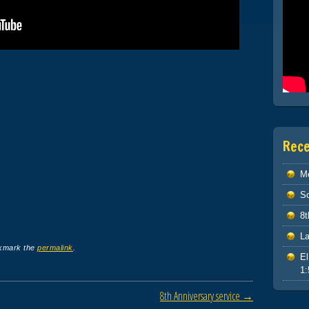
Rec
M
So
8t
L
kmark the
permalink
.
El
1:
8th Anniversary service
→