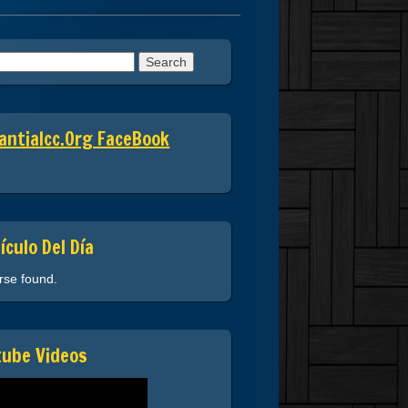
h
ntialcc.org FaceBook
ículo Del Día
rse found.
tube Videos