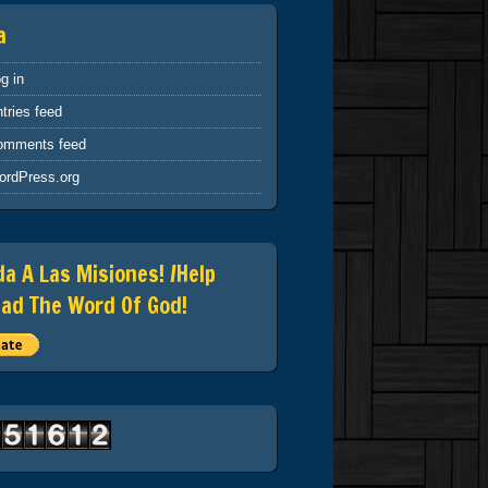
a
g in
tries feed
omments feed
ordPress.org
a A Las Misiones! /Help
ad The Word Of God!