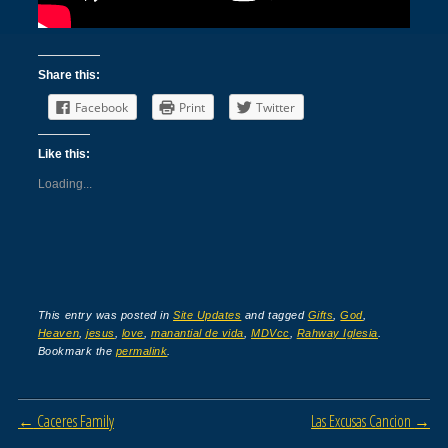
Share this:
Facebook
Print
Twitter
Like this:
Loading...
This entry was posted in
Site Updates
and tagged
Gifts
,
God
,
Heaven
,
jesus
,
love
,
manantial de vida
,
MDVcc
,
Rahway Iglesia
.
Bookmark the
permalink
.
Post navigation
←
Caceres Family
Las Excusas Cancion
→