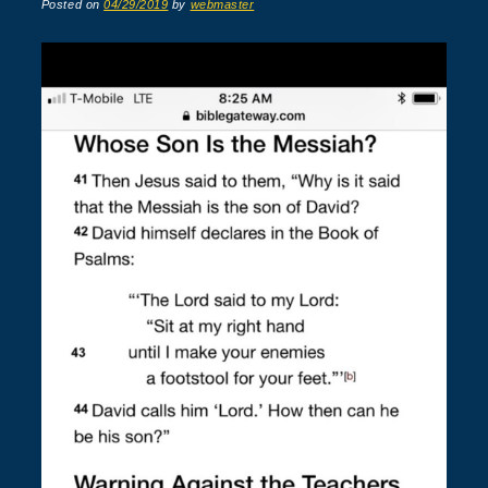
Posted on
04/29/2019
by
webmaster