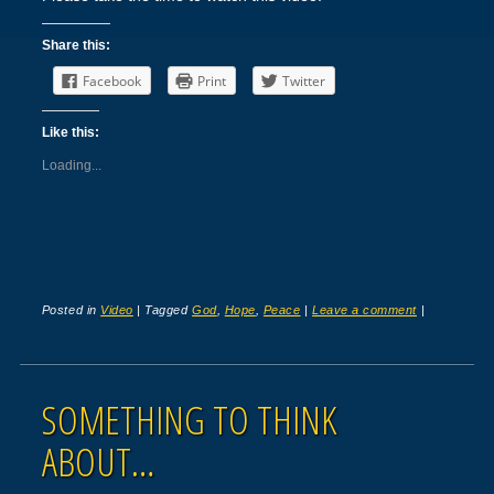
Share this:
Facebook
Print
Twitter
Like this:
Loading...
Posted in
Video
|
Tagged
God
,
Hope
,
Peace
|
Leave a comment
|
SOMETHING TO THINK
ABOUT…