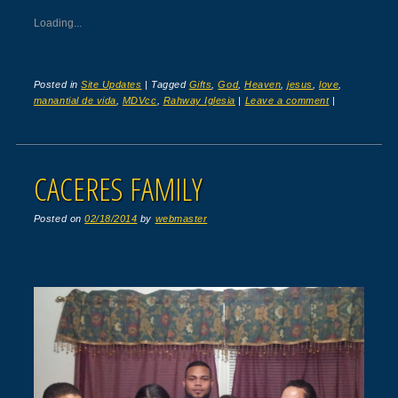
Loading...
Posted in
Site Updates
|
Tagged
Gifts
,
God
,
Heaven
,
jesus
,
love
,
manantial de vida
,
MDVcc
,
Rahway Iglesia
|
Leave a comment
|
CACERES FAMILY
Posted on
02/18/2014
by
webmaster