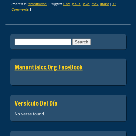
Posted in
Informacion
|
Tagged
God
,
jesus
,
love
,
mdv
,
mdvc
|
11
Comments
|
Post navigation
Search
for:
Manantialcc.org FaceBook
Versículo Del Día
No verse found.