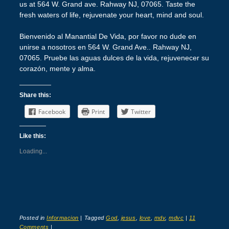
us at 564 W. Grand ave. Rahway NJ, 07065. Taste the
fresh waters of life, rejuvenate your heart, mind and soul.
Bienvenido al Manantial De Vida, por favor no dude en
unirse a nosotros en 564 W. Grand Ave.. Rahway NJ,
07065. Pruebe las aguas dulces de la vida, rejuvenecer su
corazón, mente y alma.
Share this:
Facebook
Print
Twitter
Like this:
Loading...
Posted in
Informacion
|
Tagged
God
,
jesus
,
love
,
mdv
,
mdvc
|
11
Comments
|