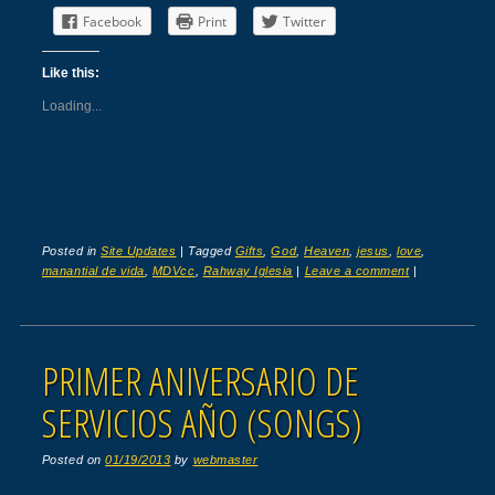
Facebook
Print
Twitter
Like this:
Loading...
Posted in
Site Updates
|
Tagged
Gifts
,
God
,
Heaven
,
jesus
,
love
,
manantial de vida
,
MDVcc
,
Rahway Iglesia
|
Leave a comment
|
PRIMER ANIVERSARIO DE
SERVICIOS AÑO (SONGS)
Posted on
01/19/2013
by
webmaster