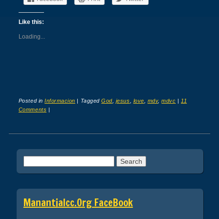
Like this:
Loading...
Posted in
Informacion
|
Tagged
God
,
jesus
,
love
,
mdv
,
mdvc
|
11
Comments
|
Post navigation
Search
for:
Manantialcc.org FaceBook